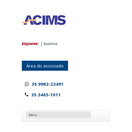
Área do associado
35 9982-23491
35 3465-1011